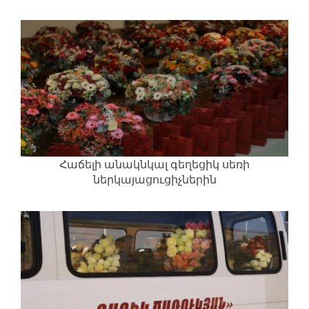
բնակարաններ
Հաճելի անակնկալ գեղեցիկ սեռի
ներկայացուցիչներին