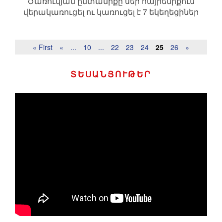
Ծառուկյան ընտանիքը մեր հայրենիքում
վերակառուցել ու կառուցել է 7 եկեղեցիներ
« First
«
...
10
...
22
23
24
25
26
»
ՏԵՍԱՆՅՈՒԹԵՐ