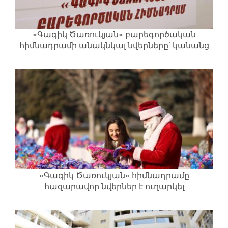
«Գագիկ Ծառուկյան» բարեգործական
հիմնադրամի անակնկալ նվերները՝ կանանց
տոնի առիթով
«Գագիկ Ծառուկյան» հիմնադրամը
հազարավոր նվերներ է ուղարկել
սահմանամերձ գյուղեր