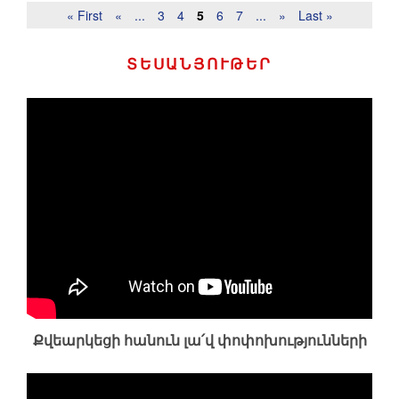
« First
«
...
3
4
5
6
7
...
»
Last »
ՏԵՍԱՆՅՈՒԹԵՐ
Քվեարկեցի հանուն լա՛վ փոփոխությունների