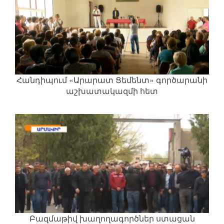
Հանդիպում «Արարատ Ցեմենտ» գործարանի
աշխատակազմի հետ
Բազմաթիվ խաղողագործներ ստացան