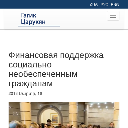
ՀԱՅ
РУС
ENG
Toggle
navigati
Финансовая поддержка
социально
необеспеченным
гражданам
2018 Մարտի, 16