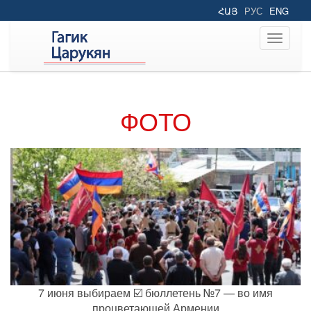
ՀԱՅ
РУС
ENG
Toggle
navigati
ФОТО
7 июня выбираем ☑️ бюллетень №7 — во имя
процветающей Армении