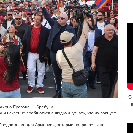
С
района Еревана — Эребуни.
 и искренне пообщаться с людьми, узнать, что их волнует
Предложение для Армении», которые направлены на