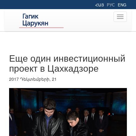
ՀԱՅ
РУС
ENG
Toggle
navigati
Еще один инвестиционный
проект в Цахкадзоре
2017 Դեկտեմբերի, 21