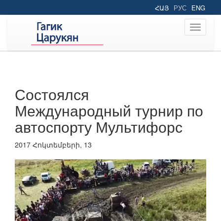
ՀԱՅ
РУС
ENG
Toggle
navigati
Состоялся
Международный турнир по
автоспорту Мультифорс
2017 Հոկտեմբերի, 13