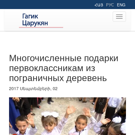
ՀԱՅ
РУС
ENG
Toggle
navigati
Многочисленные подарки
первоклассникам из
пограничных деревень
2017 Սեպտեմբերի, 02