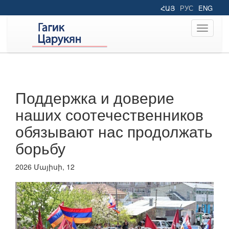
ՀԱՅ
РУС
ENG
Toggle
navigati
Поддержка и доверие
наших соотечественников
обязывают нас продолжать
борьбу
2026 Մայիսի, 12