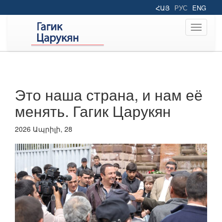
ՀԱՅ
РУС
ENG
Toggle
navigati
Это наша страна, и нам её
менять. Гагик Царукян
2026 Ապրիլի, 28