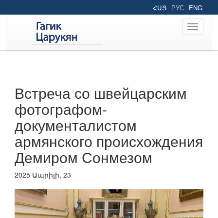
ՀԱՅ
РУС
ENG
Toggle
navigati
Встреча со швейцарским
фотографом-
документалистом
армянского происхождения
Демиром Сонмезом
2025 Ապրիլի, 23