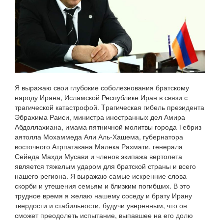
Я выражаю свои глубокие соболезнования братскому
народу Ирана, Исламской Республике Иран в связи с
трагической катастрофой. Tрагическая гибель президента
Эбрахима Раиси, министра иностранных дел Амира
Абдоллахиана, имама пятничной молитвы города Тебриз
аятолла Мохаммеда Али Аль-Хашема, губернатора
восточного Атрпатакана Малека Рахмати, генерала
Сейеда Махди Мусави и членов экипажа вертолета
является тяжелым ударом для братской страны и всего
нашего региона. Я выражаю самые искренние слова
скорби и утешения семьям и близким погибших. В это
трудное время я желаю нашему соседу и брату Ирану
твердости и стабильности, будучи уверенным, что он
сможет преодолеть испытание, выпавшее на его долю