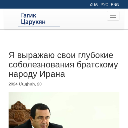
ՀԱՅ
РУС
ENG
Toggle
navigati
Я выражаю свои глубокие
соболезнования братскому
народу Ирана
2024 Մայիսի, 20