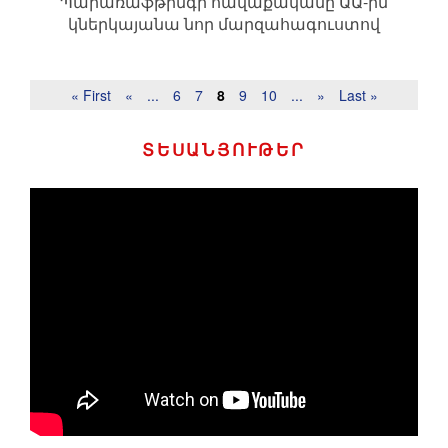
Պարառաֆթինգի հավաքականը ԱԱ-ին
կներկայանա նոր մարզահագուստով
« First
«
...
6
7
8
9
10
...
»
Last »
ՏԵՍԱՆՅՈՒԹԵՐ