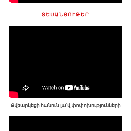
ՏԵՍԱՆՅՈՒԹԵՐ
Քվեարկեցի հանուն լա՛վ փոփոխությունների