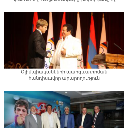
հուշարձանը
Օլիմպիականների պարգևատրման
հանդիսավոր արարողություն