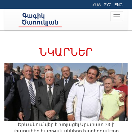
ՀԱՅ
РУС
ENG
Toggle
navigati
ՆԿԱՐՆԵՐ
Երևանում վեր է խոյացել Արարատ 73-ի
փառահեղ հաղթանակները խորհրդանշող