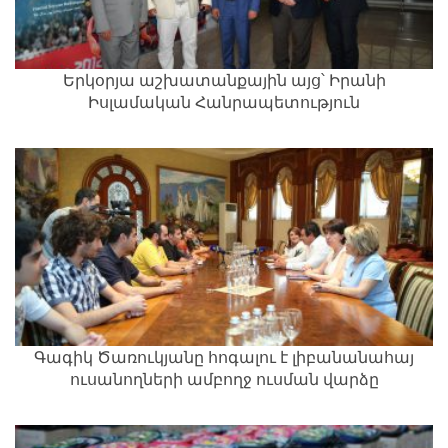
Երկօրյա աշխատանքային այց՝ Իրանի
Իսլամական Հանրապետություն
Գագիկ Ծառուկյանը հոգալու է լիբանանահայ
ուսանողների ամբողջ ուսման վարձը