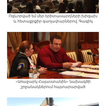
Ոգևորված եմ մեր երիտասարդների խիզախ
և հետաքրքիր գաղափարներով. Գագիկ
Ծառուկյան
«Առաջարկ Հայաստանին» նախագծի
շրջանակներում հայտարարված
երիտասարդական մրցույթն արդեն
ամփոփման փուլում է