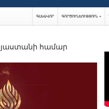
ԳԼԽԱՎՈՐ
ԳՈՐԾՈՒՆԵՈՒԹՅՈՒՆ
յաստանի համար