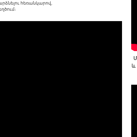
արձնելու հեռանկարով,
ղծում։
Մ
և