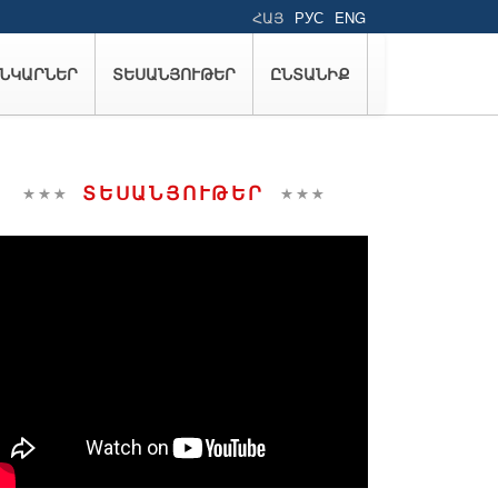
ՀԱՅ
РУС
ENG
ՆԿԱՐՆԵՐ
ՏԵՍԱՆՅՈՒԹԵՐ
ԸՆՏԱՆԻՔ
ՏԵՍԱՆՅՈՒԹԵՐ