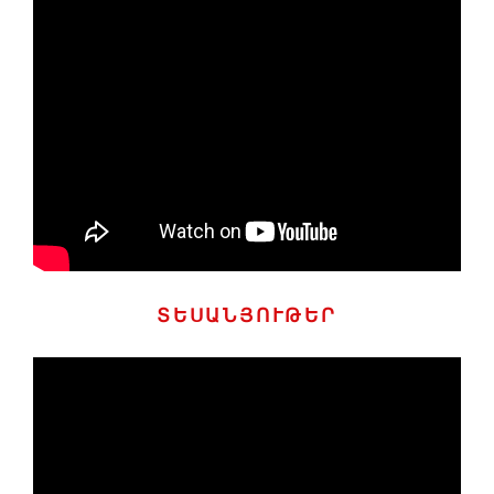
ՏԵՍԱՆՅՈՒԹԵՐ