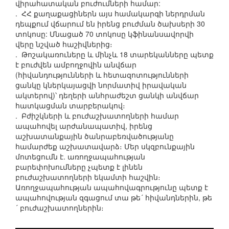
վիրահատական բուժումների համար:
. ՀՀ քաղաքացիներն այս համակարգի ներդրման
դեպքում վճարում են իրենց բուժման ծախսերի 30
տոկոսը: Մնացած 70 տոկոսը կֆինանսավորվի
վերը նշված հաշիվներից։
. Թոշակառուները և մինչև 18 տարեկանները պետք
է բուժվեն ամբողջովին անվճար
(հիվանդությունների և հետազոտությունների
ցանկը կներկայացվի նորմատիվ իրավական
ակտերով)՝ դեղերի անհրաժեշտ ցանկի անվճար
հատկացման տարբերակով։
. Բժիշկների և բուժաշխատողների համար
ապահովել արժանապատիվ, իրենց
աշխատանքային ծանրաբեռվածությանը
համարժեք աշխատավարձ։ Մեր սկզբունքային
մոտեցումն է. առողջապահության
բարեփոխումները չպետք է լինեն
բուժաշխատողների եկամտի հաշվին։
Առողջապահության ապահովագրությունը պետք է
ապահովության զգացում տա թե´ հիվանդներին, թե
´ բուժաշխատողներին։