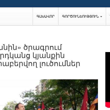
ԳԼԽԱՎՈՐ
ԳՈՐԾՈՒՆԵՈՒԹՅՈՒՆ
նին» ծրագրում
րդկանց կյանքին
աբերվող լուծումներ