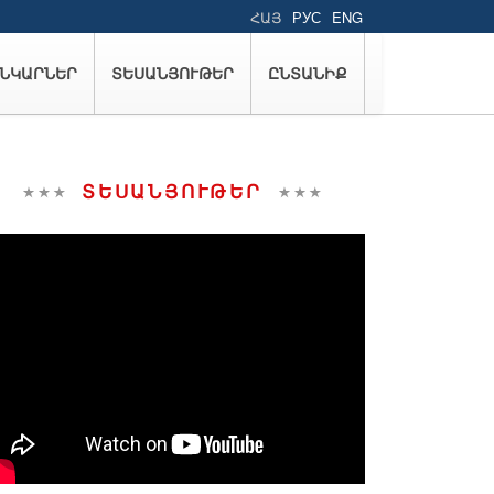
ՀԱՅ
РУС
ENG
ՆԿԱՐՆԵՐ
ՏԵՍԱՆՅՈՒԹԵՐ
ԸՆՏԱՆԻՔ
ՏԵՍԱՆՅՈՒԹԵՐ