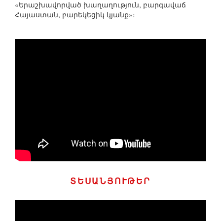
«Երաշխավորված խաղաղություն, բարգավաճ
Հայաստան, բարեկեցիկ կյանք»։
ՏԵՍԱՆՅՈՒԹԵՐ