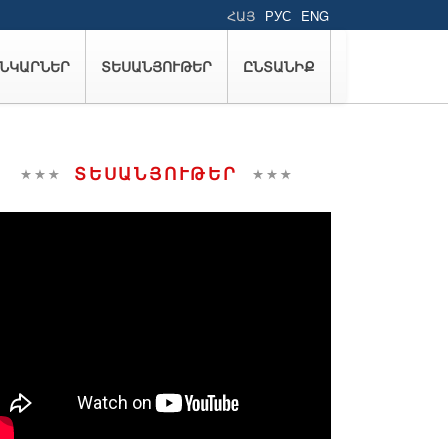
ՀԱՅ
РУС
ENG
ՆԿԱՐՆԵՐ
ՏԵՍԱՆՅՈՒԹԵՐ
ԸՆՏԱՆԻՔ
ՏԵՍԱՆՅՈՒԹԵՐ