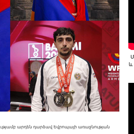
Մ
և
ւթյամբ արդեն դարձավ Եվրոպայի առաջնության