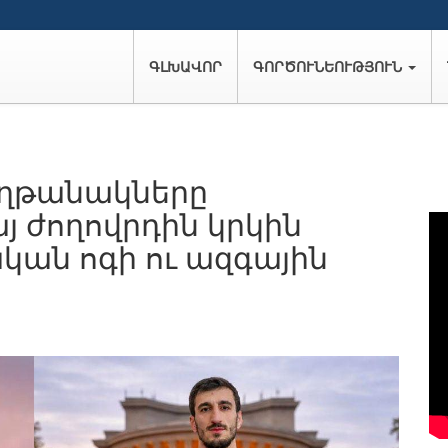
ԳԼԽԱՎՈՐ
ԳՈՐԾՈՒՆԵՈՒԹՅՈՒՆ
աղթանակները
այ ժողովրդին կրկին
ան ոգի ու ազգային