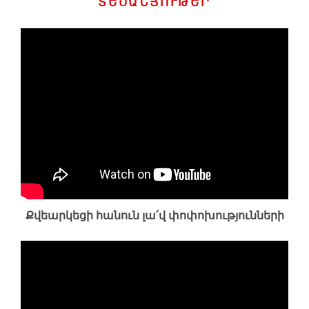
ՏԵՍԱՆՅՈՒԹԵՐ
Քվեարկեցի հանուն լա՛վ փոփոխությունների