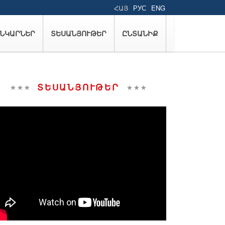
ՀԱՅ
РУС
ENG
ՆԿԱՐՆԵՐ
ՏԵՍԱՆՅՈՒԹԵՐ
ԸՆՏԱՆԻՔ
ՏԵՍԱՆՅՈՒԹԵՐ