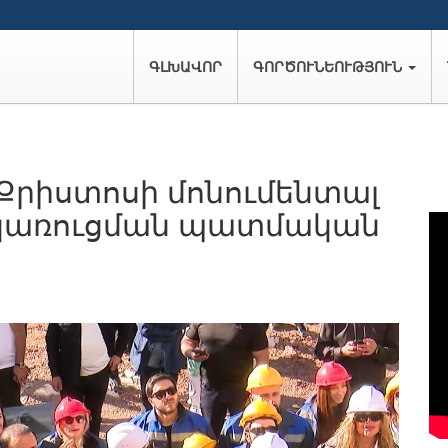
ԳԼԽԱՎՈՐ
ԳՈՐԾՈՒՆԵՈՒԹՅՈՒՆ
 Քրիստոսի մոնումենտալ
 կառուցման պատմական