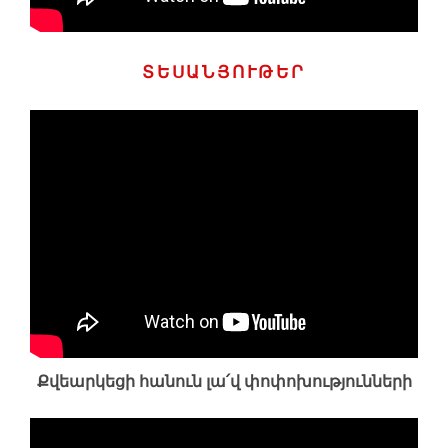
ՏԵՍԱՆՅՈՒԹԵՐ
Քվեարկեցի հանուն լա՛վ փոփոխությունների