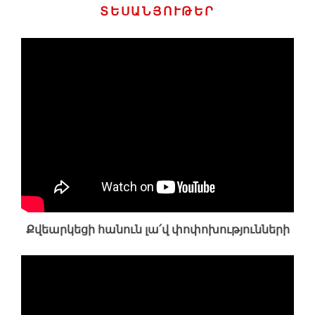
ՏԵՍԱՆՅՈՒԹԵՐ
Քվեարկեցի հանուն լա՛վ փոփոխությունների