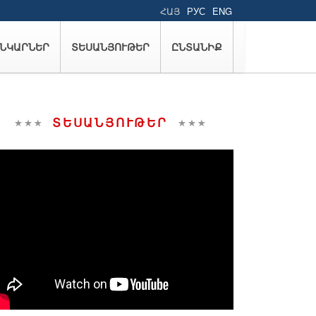
ՀԱՅ
РУС
ENG
ՆԿԱՐՆԵՐ
ՏԵՍԱՆՅՈՒԹԵՐ
ԸՆՏԱՆԻՔ
ՏԵՍԱՆՅՈՒԹԵՐ