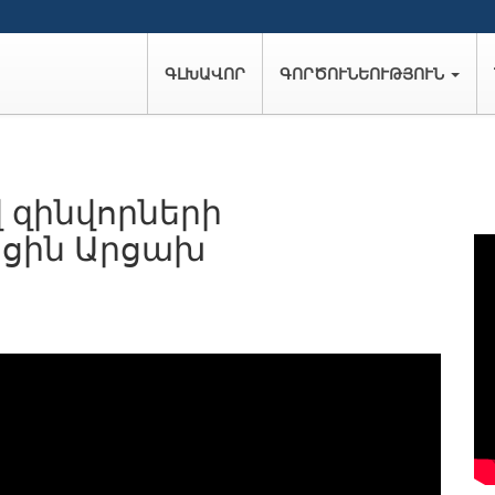
ԳԼԽԱՎՈՐ
ԳՈՐԾՈՒՆԵՈՒԹՅՈՒՆ
 զինվորների
ցին Արցախ