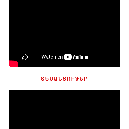
ՏԵՍԱՆՅՈՒԹԵՐ