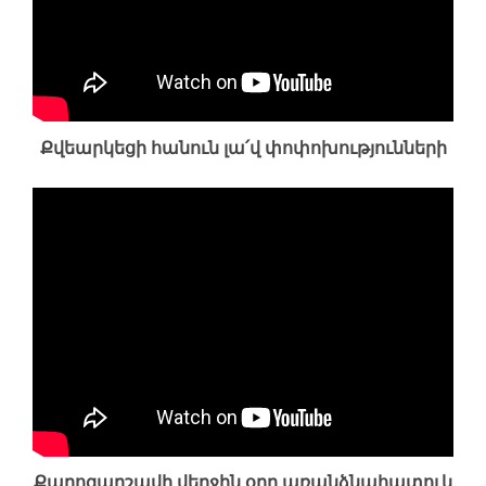
Քվեարկեցի հանուն լա՛վ փոփոխությունների
Քարոզարշավի վերջին օրը առանձնահատուկ