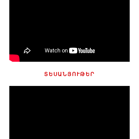
ՏԵՍԱՆՅՈՒԹԵՐ