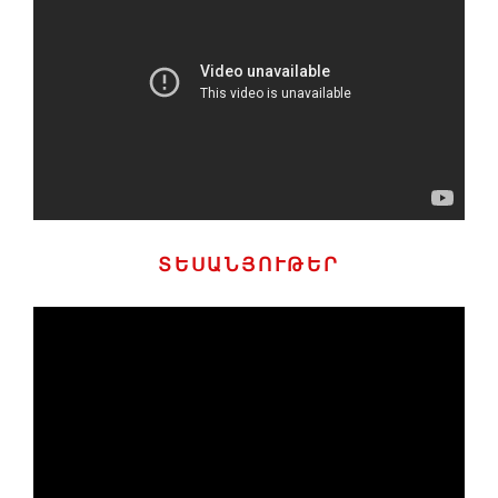
ՏԵՍԱՆՅՈՒԹԵՐ