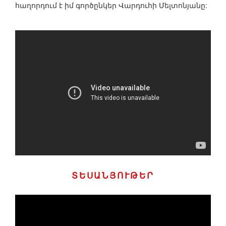
հաղորդում է իմ գործընկեր Վարդուհի Մելտոնյանը:
ՏԵՍԱՆՅՈՒԹԵՐ