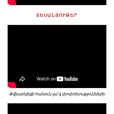
ՏԵՍԱՆՅՈՒԹԵՐ
Քվեարկեցի հանուն լա՛վ փոփոխությունների