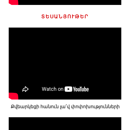
ՏԵՍԱՆՅՈՒԹԵՐ
Քվեարկեցի հանուն լա՛վ փոփոխությունների