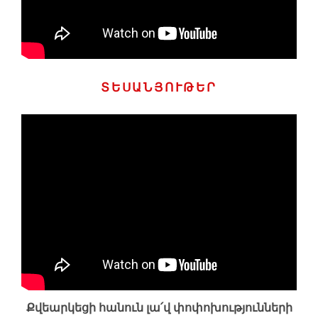
ՏԵՍԱՆՅՈՒԹԵՐ
Քվեարկեցի հանուն լա՛վ փոփոխությունների