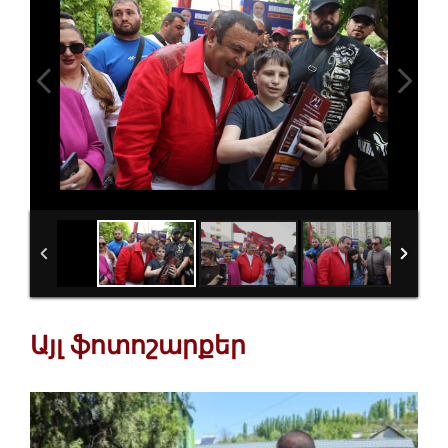
Այլ ֆոտոշարքեր