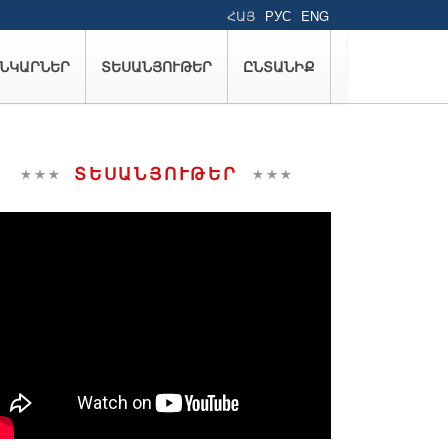
ՀԱՅ
РУС
ENG
ՆԿԱՐՆԵՐ
ՏԵՍԱՆՅՈՒԹԵՐ
ԸՆՏԱՆԻՔ
ՏԵՍԱՆՅՈՒԹԵՐ