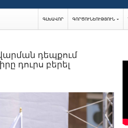
ԳԼԽԱՎՈՐ
ԳՈՐԾՈՒՆԵՈՒԹՅՈՒՆ
վարման դեպքում
իրը դուրս բերել